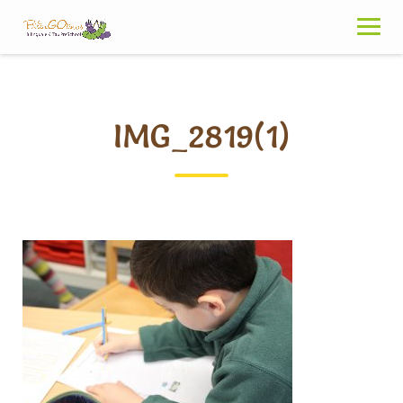
Skip
to
content
IMG_2819(1)